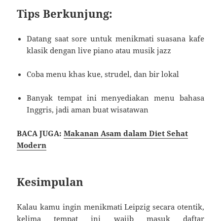
Tips Berkunjung:
Datang saat sore untuk menikmati suasana kafe
klasik dengan live piano atau musik jazz
Coba menu khas kue, strudel, dan bir lokal
Banyak tempat ini menyediakan menu bahasa
Inggris, jadi aman buat wisatawan
BACA JUGA:
Makanan Asam dalam Diet Sehat
Modern
Kesimpulan
Kalau kamu ingin menikmati Leipzig secara otentik,
kelima tempat ini wajib masuk daftar