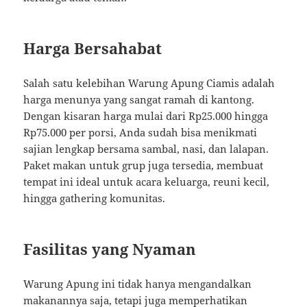
Harga Bersahabat
Salah satu kelebihan Warung Apung Ciamis adalah
harga menunya yang sangat ramah di kantong.
Dengan kisaran harga mulai dari Rp25.000 hingga
Rp75.000 per porsi, Anda sudah bisa menikmati
sajian lengkap bersama sambal, nasi, dan lalapan.
Paket makan untuk grup juga tersedia, membuat
tempat ini ideal untuk acara keluarga, reuni kecil,
hingga gathering komunitas.
Fasilitas yang Nyaman
Warung Apung ini tidak hanya mengandalkan
makanannya saja, tetapi juga memperhatikan