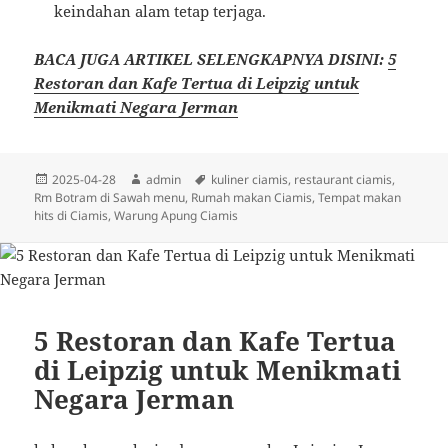
keindahan alam tetap terjaga.
BACA JUGA ARTIKEL SELENGKAPNYA DISINI:
5
Restoran dan Kafe Tertua di Leipzig untuk
Menikmati Negara Jerman
Diposkan
Penulis
Tag
2025-04-28
admin
kuliner ciamis
,
restaurant ciamis
,
pada
Rm Botram di Sawah menu
,
Rumah makan Ciamis
,
Tempat makan
hits di Ciamis
,
Warung Apung Ciamis
5 Restoran dan Kafe Tertua
di Leipzig untuk Menikmati
Negara Jerman