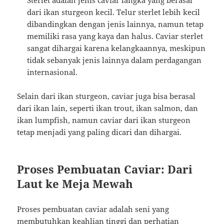
dari ikan sturgeon kecil. Telur sterlet lebih kecil
dibandingkan dengan jenis lainnya, namun tetap
memiliki rasa yang kaya dan halus. Caviar sterlet
sangat dihargai karena kelangkaannya, meskipun
tidak sebanyak jenis lainnya dalam perdagangan
internasional.
Selain dari ikan sturgeon, caviar juga bisa berasal
dari ikan lain, seperti ikan trout, ikan salmon, dan
ikan lumpfish, namun caviar dari ikan sturgeon
tetap menjadi yang paling dicari dan dihargai.
Proses Pembuatan Caviar: Dari
Laut ke Meja Mewah
Proses pembuatan caviar adalah seni yang
membutuhkan keahlian tinggi dan perhatian