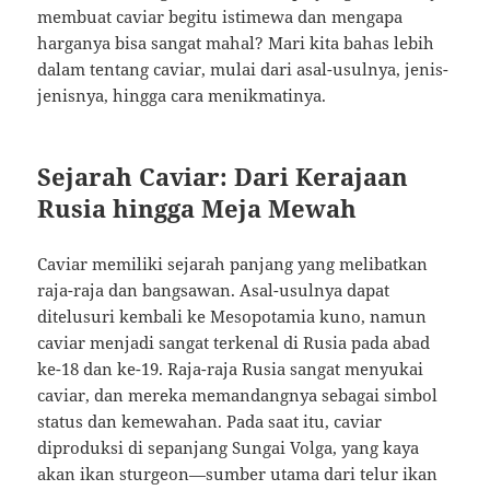
membuat caviar begitu istimewa dan mengapa
harganya bisa sangat mahal? Mari kita bahas lebih
dalam tentang caviar, mulai dari asal-usulnya, jenis-
jenisnya, hingga cara menikmatinya.
Sejarah Caviar: Dari Kerajaan
Rusia hingga Meja Mewah
Caviar memiliki sejarah panjang yang melibatkan
raja-raja dan bangsawan. Asal-usulnya dapat
ditelusuri kembali ke Mesopotamia kuno, namun
caviar menjadi sangat terkenal di Rusia pada abad
ke-18 dan ke-19. Raja-raja Rusia sangat menyukai
caviar, dan mereka memandangnya sebagai simbol
status dan kemewahan. Pada saat itu, caviar
diproduksi di sepanjang Sungai Volga, yang kaya
akan ikan sturgeon—sumber utama dari telur ikan