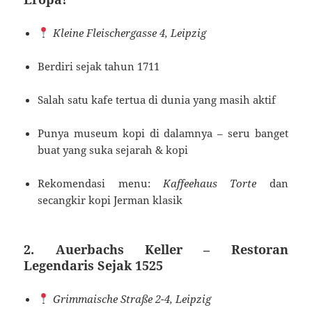
Kleine Fleischergasse 4, Leipzig
Berdiri sejak tahun 1711
Salah satu kafe tertua di dunia yang masih aktif
Punya museum kopi di dalamnya – seru banget
buat yang suka sejarah & kopi
Rekomendasi menu:
Kaffeehaus Torte
dan
secangkir kopi Jerman klasik
2. Auerbachs Keller – Restoran
Legendaris Sejak 1525
Grimmaische Straße 2-4, Leipzig