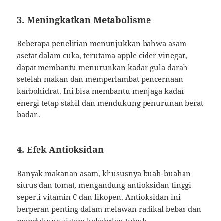
3. Meningkatkan Metabolisme
Beberapa penelitian menunjukkan bahwa asam
asetat dalam cuka, terutama apple cider vinegar,
dapat membantu menurunkan kadar gula darah
setelah makan dan memperlambat pencernaan
karbohidrat. Ini bisa membantu menjaga kadar
energi tetap stabil dan mendukung penurunan berat
badan.
4. Efek Antioksidan
Banyak makanan asam, khususnya buah-buahan
sitrus dan tomat, mengandung antioksidan tinggi
seperti vitamin C dan likopen. Antioksidan ini
berperan penting dalam melawan radikal bebas dan
mendukung sistem kekebalan tubuh.