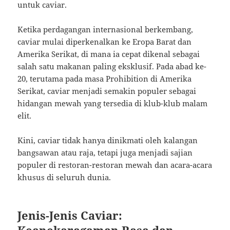
untuk caviar.
Ketika perdagangan internasional berkembang,
caviar mulai diperkenalkan ke Eropa Barat dan
Amerika Serikat, di mana ia cepat dikenal sebagai
salah satu makanan paling eksklusif. Pada abad ke-
20, terutama pada masa Prohibition di Amerika
Serikat, caviar menjadi semakin populer sebagai
hidangan mewah yang tersedia di klub-klub malam
elit.
Kini, caviar tidak hanya dinikmati oleh kalangan
bangsawan atau raja, tetapi juga menjadi sajian
populer di restoran-restoran mewah dan acara-acara
khusus di seluruh dunia.
Jenis-Jenis Caviar:
Keanekaragaman Rasa dan