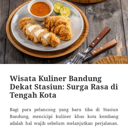
Wisata Kuliner Bandung
Dekat Stasiun: Surga Rasa di
Tengah Kota
Bagi para pelancong yang baru tiba di Stasiun
Bandung, mencicipi kuliner khas kota kembang
adalah hal wajib sebelum melanjutkan perjalanan.