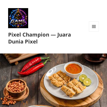
Pixel Champion — Juara
MENU
DAN
Dunia Pixel
WIDGET