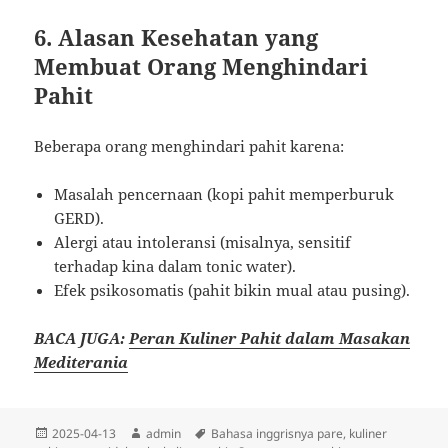
6. Alasan Kesehatan yang
Membuat Orang Menghindari
Pahit
Beberapa orang menghindari pahit karena:
Masalah pencernaan (kopi pahit memperburuk
GERD).
Alergi atau intoleransi (misalnya, sensitif
terhadap kina dalam tonic water).
Efek psikosomatis (pahit bikin mual atau pusing).
BACA JUGA:
Peran Kuliner Pahit dalam Masakan
Mediterania
Diposkan
Penulis
Tag
2025-04-13
admin
Bahasa inggrisnya pare
,
kuliner