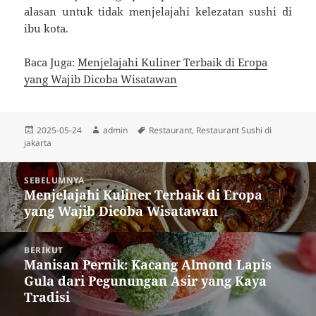
alasan untuk tidak menjelajahi kelezatan sushi di
ibu kota.
Baca Juga:
Menjelajahi Kuliner Terbaik di Eropa
yang Wajib Dicoba Wisatawan
Diposkan
Penulis
Tag
2025-05-24
admin
Restaurant
,
Restaurant Sushi di
pada
jakarta
Navigasi
SEBELUMNYA
pos
Menjelajahi Kuliner Terbaik di Eropa
Pos
yang Wajib Dicoba Wisatawan
sebelumnya:
BERIKUT
Manisan Pernik: Kacang Almond Lapis
Pos
Gula dari Pegunungan Asir yang Kaya
berikutnya:
Tradisi