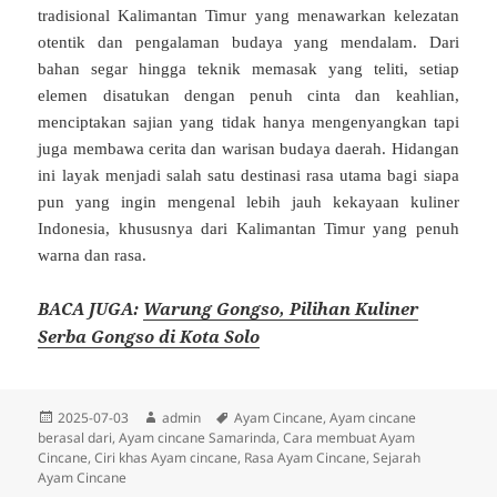
tradisional Kalimantan Timur yang menawarkan kelezatan
otentik dan pengalaman budaya yang mendalam. Dari
bahan segar hingga teknik memasak yang teliti, setiap
elemen disatukan dengan penuh cinta dan keahlian,
menciptakan sajian yang tidak hanya mengenyangkan tapi
juga membawa cerita dan warisan budaya daerah. Hidangan
ini layak menjadi salah satu destinasi rasa utama bagi siapa
pun yang ingin mengenal lebih jauh kekayaan kuliner
Indonesia, khususnya dari Kalimantan Timur yang penuh
warna dan rasa.
BACA JUGA:
Warung Gongso, Pilihan Kuliner
Serba Gongso di Kota Solo
Diposkan
Penulis
Tag
2025-07-03
admin
Ayam Cincane
,
Ayam cincane
pada
berasal dari
,
Ayam cincane Samarinda
,
Cara membuat Ayam
Cincane
,
Ciri khas Ayam cincane
,
Rasa Ayam Cincane
,
Sejarah
Ayam Cincane