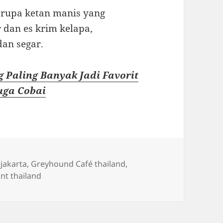
erupa ketan manis yang
 dan es krim kelapa,
an segar.
g Paling Banyak Jadi Favorit
uga Cobai
jakarta
,
Greyhound Café thailand
,
nt thailand