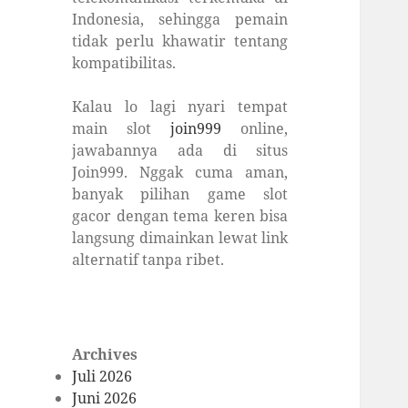
Indonesia, sehingga pemain
tidak perlu khawatir tentang
kompatibilitas.
Kalau lo lagi nyari tempat
main slot
join999
online,
jawabannya ada di situs
Join999. Nggak cuma aman,
banyak pilihan game slot
gacor dengan tema keren bisa
langsung dimainkan lewat link
alternatif tanpa ribet.
Archives
Juli 2026
Juni 2026