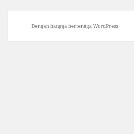
Dengan bangga bertenaga WordPress