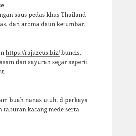
ce
dengan saus pedas khas Thailand
as, dan aroma daun ketumbar.
an
https://rajazeus.biz/
buncis,
-asam dan sayuran segar seperti
t.
lam buah nanas utuh, diperkaya
n taburan kacang mede serta