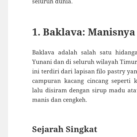
seluruh dunia.
1. Baklava: Manisnya
Baklava adalah salah satu hidanga
Yunani dan di seluruh wilayah Timur
ini terdiri dari lapisan filo pastry ya
campuran kacang cincang seperti ke
lalu disiram dengan sirup madu ata
manis dan cengkeh.
Sejarah Singkat