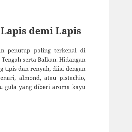
 Lapis demi Lapis
n penutup paling terkenal di
 Tengah serta Balkan. Hidangan
ng tipis dan renyah, diisi dengan
nari, almond, atau pistachio,
u gula yang diberi aroma kayu