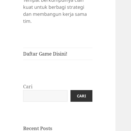
Tempat berkumpulnya clan
kuat untuk berbagi strategi
dan membangun kerja sama
tim.
Daftar Game Disini!
Cari
CARI
Recent Posts