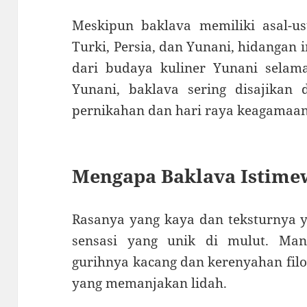
Meskipun baklava memiliki asal-us
Turki, Persia, dan Yunani, hidangan i
dari budaya kuliner Yunani selama
Yunani, baklava sering disajikan 
pernikahan dan hari raya keagamaan
Mengapa Baklava Istime
Rasanya yang kaya dan teksturnya y
sensasi yang unik di mulut. Ma
gurihnya kacang dan kerenyahan fil
yang memanjakan lidah.