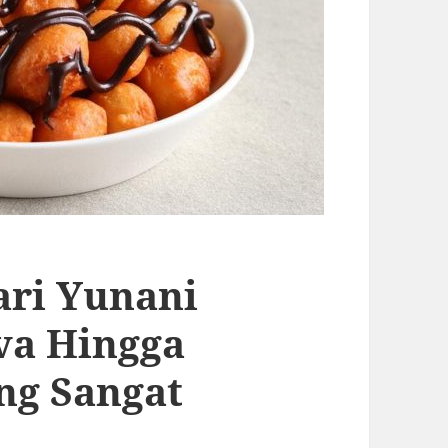
ari Yunani
va Hingga
ng Sangat