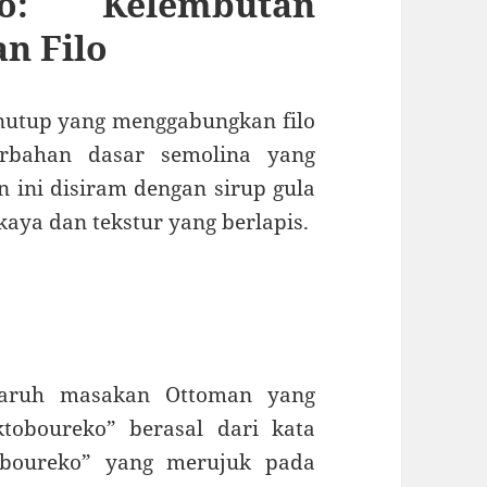
ko: Kelembutan
n Filo
utup yang menggabungkan filo
erbahan dasar semolina yang
n ini disiram dengan sirup gula
aya dan tekstur yang berlapis.
ngaruh masakan Ottoman yang
toboureko” berasal dari kata
 “boureko” yang merujuk pada