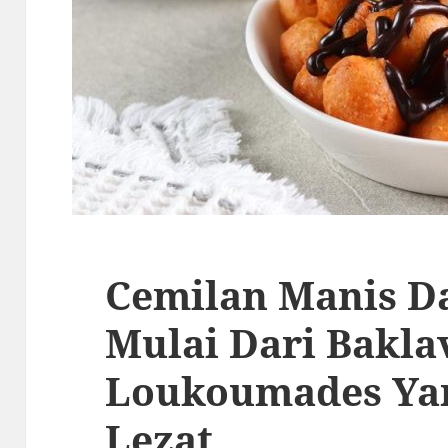
Cemilan Manis D
Mulai Dari Bakla
Loukoumades Ya
Lezat