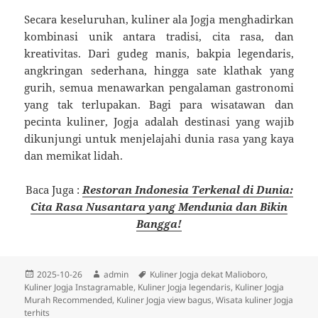
Secara keseluruhan, kuliner ala Jogja menghadirkan
kombinasi unik antara tradisi, cita rasa, dan
kreativitas. Dari gudeg manis, bakpia legendaris,
angkringan sederhana, hingga sate klathak yang
gurih, semua menawarkan pengalaman gastronomi
yang tak terlupakan. Bagi para wisatawan dan
pecinta kuliner, Jogja adalah destinasi yang wajib
dikunjungi untuk menjelajahi dunia rasa yang kaya
dan memikat lidah.
Baca Juga :
Restoran Indonesia Terkenal di Dunia:
Cita Rasa Nusantara yang Mendunia dan Bikin
Bangga!
Diposkan
Penulis
Tag
2025-10-26
admin
Kuliner Jogja dekat Malioboro
,
pada
Kuliner Jogja Instagramable
,
Kuliner Jogja legendaris
,
Kuliner Jogja
Murah Recommended
,
Kuliner Jogja view bagus
,
Wisata kuliner Jogja
terhits