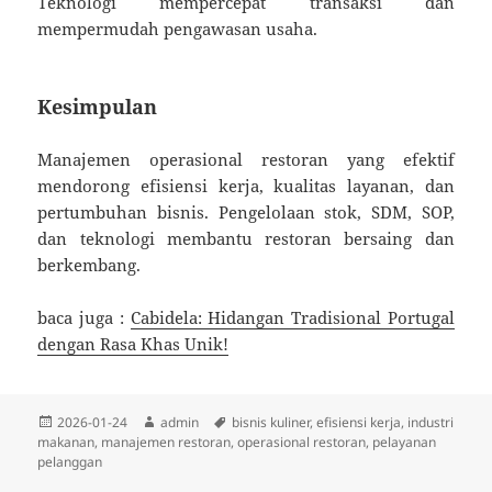
Teknologi mempercepat transaksi dan
mempermudah pengawasan usaha.
Kesimpulan
Manajemen operasional restoran yang efektif
mendorong efisiensi kerja, kualitas layanan, dan
pertumbuhan bisnis. Pengelolaan stok, SDM, SOP,
dan teknologi membantu restoran bersaing dan
berkembang.
baca juga :
Cabidela: Hidangan Tradisional Portugal
dengan Rasa Khas Unik!
Diposkan
Penulis
Tag
2026-01-24
admin
bisnis kuliner
,
efisiensi kerja
,
industri
pada
makanan
,
manajemen restoran
,
operasional restoran
,
pelayanan
pelanggan