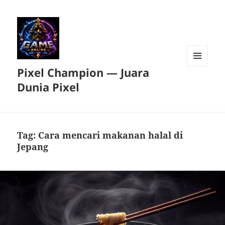
Pixel Champion — Juara
MENU
DAN
Dunia Pixel
WIDGET
Tag:
Cara mencari makanan halal di
Jepang