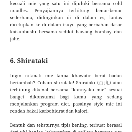
kecuali mie yang satu ini dijuluki bersama cold
noodles. Penyajiannya terhitung benar-benar
sederhana, didinginkan di di dalam es, lantas
dicelupkan ke di dalam tsuyu yang berbahan dasar
katsuobushi bersama sedikit bawang bombay dan
jahe.
6. Shirataki
Ingin nikmati mie tanpa khawatir berat badan
bertambah? Cobain shirataki! Shirataki (白滝) atau
terhitung dikenal bersama “konnyaku mie” sesuai
banget dikonsumsi bagi kamu yang sedang
menjalankan program diet, pasalnya style mie ini
rendah bakal karbohidrat dan kalori.
Bentuk dan teksturnya tipis bening, terbuat berasal