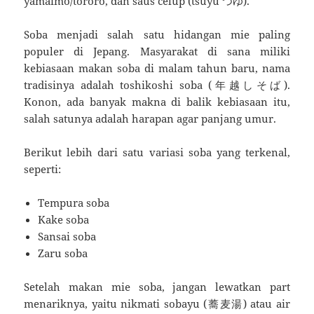
yamaimo/tororo, dan saus celup (tsuyu つゆ).
Soba menjadi salah satu hidangan mie paling
populer di Jepang. Masyarakat di sana miliki
kebiasaan makan soba di malam tahun baru, nama
tradisinya adalah toshikoshi soba (年越しそば).
Konon, ada banyak makna di balik kebiasaan itu,
salah satunya adalah harapan agar panjang umur.
Berikut lebih dari satu variasi soba yang terkenal,
seperti:
Tempura soba
Kake soba
Sansai soba
Zaru soba
Setelah makan mie soba, jangan lewatkan part
menariknya, yaitu nikmati sobayu (蕎麦湯) atau air