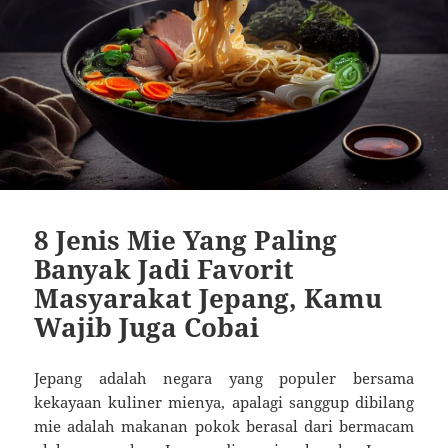
8 Jenis Mie Yang Paling
Banyak Jadi Favorit
Masyarakat Jepang, Kamu
Wajib Juga Cobai
Jepang adalah negara yang populer bersama
kekayaan kuliner mienya, apalagi sanggup dibilang
mie adalah makanan pokok berasal dari bermacam