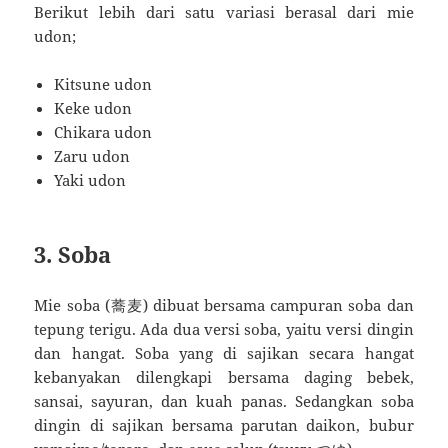
Berikut lebih dari satu variasi berasal dari mie
udon;
Kitsune udon
Keke udon
Chikara udon
Zaru udon
Yaki udon
3. Soba
Mie soba (蕎麦) dibuat bersama campuran soba dan
tepung terigu. Ada dua versi soba, yaitu versi dingin
dan hangat. Soba yang di sajikan secara hangat
kebanyakan dilengkapi bersama daging bebek,
sansai, sayuran, dan kuah panas. Sedangkan soba
dingin di sajikan bersama parutan daikon, bubur