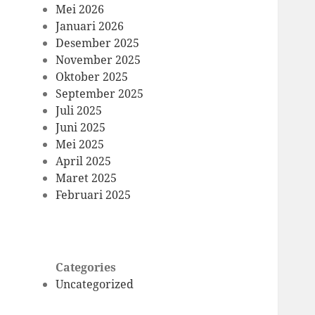
Mei 2026
Januari 2026
Desember 2025
November 2025
Oktober 2025
September 2025
Juli 2025
Juni 2025
Mei 2025
April 2025
Maret 2025
Februari 2025
Categories
Uncategorized