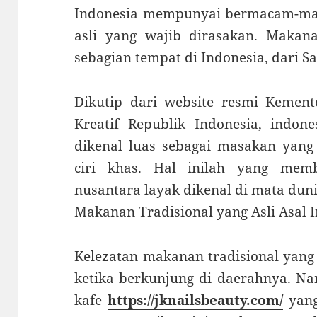
Indonesia mempunyai bermacam-ma
asli yang wajib dirasakan. Makanan
sebagian tempat di Indonesia, dari 
Dikutip dari website resmi Kement
Kreatif Republik Indonesia, indone
dikenal luas sebagai masakan yang
ciri khas. Hal inilah yang me
nusantara layak dikenal di mata duni
Makanan Tradisional yang Asli Asal 
Kelezatan makanan tradisional yang a
ketika berkunjung di daerahnya. Na
kafe
https://jknailsbeauty.com/
yang