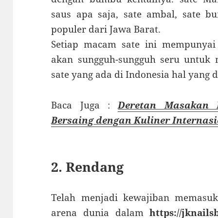
saus apa saja, sate ambal, sate bu
populer dari Jawa Barat.
Setiap macam sate ini mempunyai 
akan sungguh-sungguh seru untuk
sate yang ada di Indonesia hal yang 
Baca Juga :
Deretan Masakan 
Bersaing dengan Kuliner Internas
2. Rendang
Telah menjadi kewajiban memasuk
arena dunia dalam
https://jknail