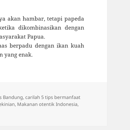
ya akan hambar, tetapi papeda
ketika dikombinasikan dengan
asyarakat Papua.
has berpadu dengan ikan kuah
n yang enak.
s Bandung
,
carilah 5 tips bermanfaat
kinian
,
Makanan otentik Indonesia
,