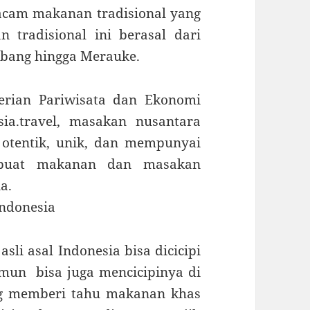
cam makanan tradisional yang
 tradisional ini berasal dari
Sabang hingga Merauke.
erian Pariwisata dan Ekonomi
sia.travel, masakan nusantara
 otentik, unik, dan mempunyai
mbuat makanan dan masakan
a.
Indonesia
sli asal Indonesia bisa dicicipi
mun bisa juga mencicipinya di
 memberi tahu makanan khas